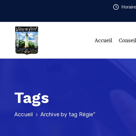
Horaire
Accueil
Consei
Tags
Accueil
Archive by tag Régie"