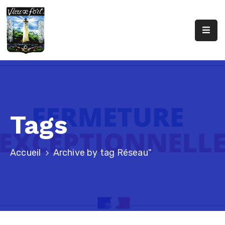
Accueil
Conseil
Municipal
Urbanisme
Tags
Caisse
Des
Écoles
Accueil
Archive by tag Réseau"
Professionnels
De
Santé
Contact