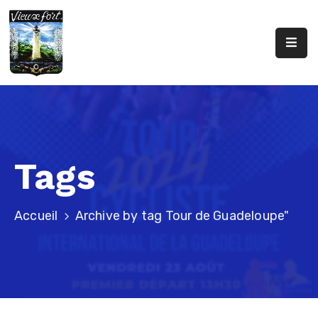
Accueil
Conseil
Municipal
Urbanisme
Tags
Caisse
Des
Écoles
Accueil
Archive by tag Tour de Guadeloupe"
Professionnels
De
Santé
Contact