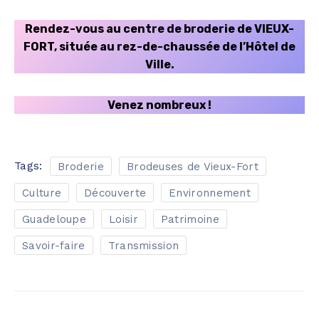
Rendez-vous au centre de broderie de VIEUX-
FORT, située au rez-de-chaussée de l’Hôtel de
Ville.
Venez nombreux !
Tags:
Broderie
Brodeuses de Vieux-Fort
Culture
Découverte
Environnement
Guadeloupe
Loisir
Patrimoine
Savoir-faire
Transmission