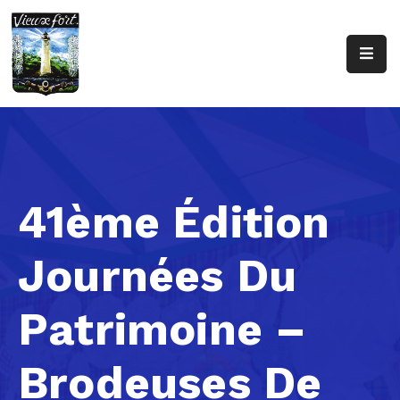
Accueil
Conseil
Municipal
Urbanisme
41ème Édition
Caisse
Des
Journées Du
Écoles
Professionnels
Patrimoine –
De
Santé
Brodeuses De
Contact