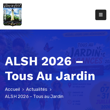
Accueil
Conseil
Municipal
Urbanisme
ALSH 2026 –
Caisse
Des
Tous Au Jardin
Écoles
Professionnels
De
Accueil
Actualités
Santé
ALSH 2026 – Tous au Jardin
Contact