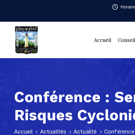
Horaire
Accueil
Consei
Conférence : Se
Risques Cyclon
Accueil
Actualités
Actualité
Conférence :